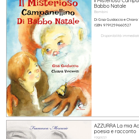
Il Misterioso Campan
Babbo Natale
Bambini
Di Gisa Guidoccio e Chiara
ISBN 9791259660527
Disponibilità immedia
AZZURRA La mia Ad
poesia e racconto
ragazzi