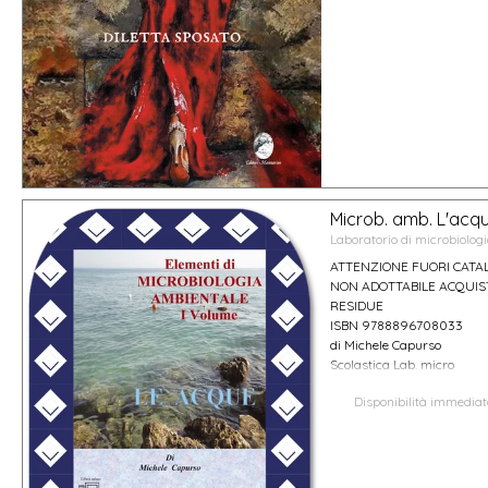
Microb. amb. L'acqu
Laboratorio di microbiologi
ATTENZIONE FUORI CATA
NON ADOTTABILE ACQUIST
RESIDUE
ISBN 9788896708033
di Michele Capurso
Scolastica Lab. micro
Disponibilità immedia