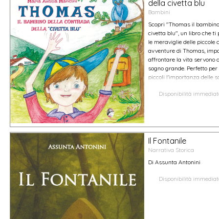
della civetta blu
Bambini
Scopri "Thomas il bambino 
civetta blu", un libro che t
le meraviglie delle piccole 
avventure di Thomas, impa
affrontare la vita servono
sogno grande. Perfetto per
piccoli l'importanza delle 
Disponibilità immedia
Il Fontanile
Narrativa Storica
Di Assunta Antonini
Disponibilità immedia