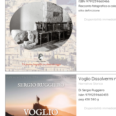
ISBN 9791259660466
Racconto fotografico a colo
alta definizione
Disponibilità immedia
Voglio Dissolvermi 
Narrativa Storica
Di Sergio Ruggiero
Isbn 9791259660435
pag 438 580 g
Disponibilità immedia