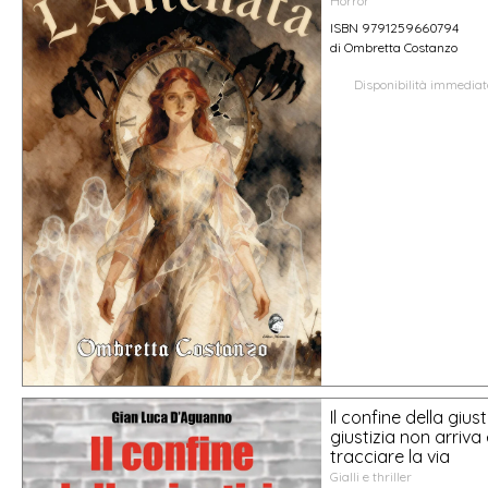
Horror
ISBN 9791259660794
di Ombretta Costanzo
Disponibilità immedia
Il confine della giust
giustizia non arriva 
tracciare la via
Gialli e thriller