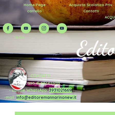
Vai ai contenuti
Home Page
Acquista Scolatico Priv.
carrello
Contatti
ACQUI
TikTok
Edit
CONTATTI
in caso di necessità
- canale WhatsApp:
3931021669
-mail:
info@editoremannarinonew.it