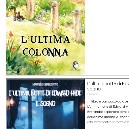
L’ultima notte di Ed
sogno
Horror
: Il libro è composto da due 
L’ultima notte di Edward Hy
Entrambe esplorano temi le
dell’animo umano, al confli
alla lotta contro le forze os