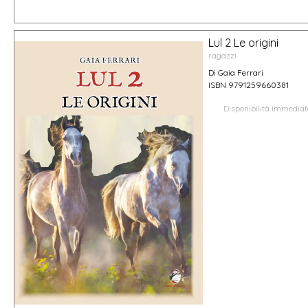
Lul 2 Le origini
ragazzi
Di Gaia Ferrari
ISBN 9791259660381
Disponibilità immedia