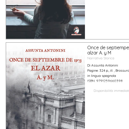
Once de septiemper
alzar A. y M
Narrativa Storica
Di Assunta Antonini
Pagine: 324 p., ill. , Brossur
in lingua spagnola
ISBN: 9791259660398
Disponibilità immedia