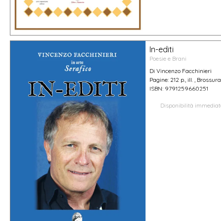
In-editi
Poesie e Brani
Di Vincenzo Facchinieri
Pagine: 212 p., ill. , Brossur
ISBN: 9791259660251
Disponibilità immedia