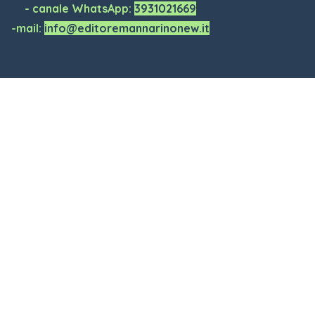
- canale WhatsApp:
3931021669
-mail:
info@editoremannarinonew.it
Torna ai contenuti