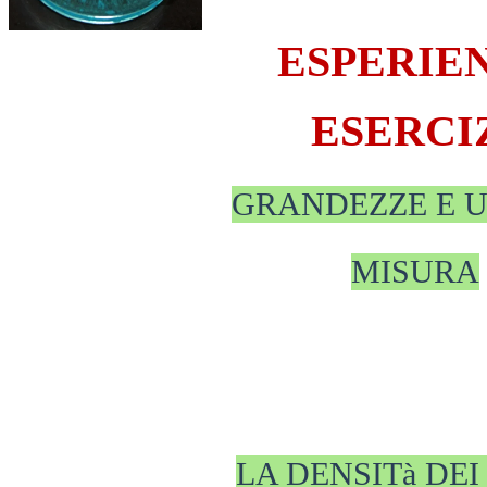
ESPERIE
ESERCI
GRANDEZZE E U
MISURA
LA DENSITà DEI