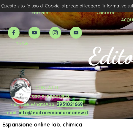
Vai ai contenuti
Home Page
Acquista Scolatico Priv.
Questo sito fa uso di Cookie, si prega di leggere l'informativa su
carrello
Contatti
ACQUI
TikTok
Edit
CONTATTI
in caso di necessità
- canale WhatsApp:
3931021669
-mail:
info@editoremannarinonew.it
Espansione online lab. chimica