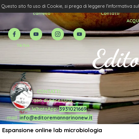
Vai ai contenuti
Home Page
Acquista Scolatico Priv.
Questo sito fa uso di Cookie, si prega di leggere l'informativa su
carrello
Contatti
ACQUI
TikTok
Edit
CONTATTI
in caso di necessità
- canale WhatsApp:
3931021669
-mail:
info@editoremannarinonew.it
Espansione online lab microbiologia