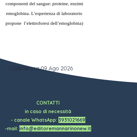
componenti del sangue: proteine, enzimi
emoglobina. L’esperienza di laboratorio
propone l’elettroforesi dell’emoglobina)
07:02:33
Domenica 09 Ago 2026
CONTATTI
in caso di necessità
- canale WhatsApp:
3931021669
-mail:
info@editoremannarinonew.it