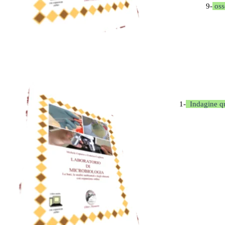
9-
oss
1-
Indagine qua