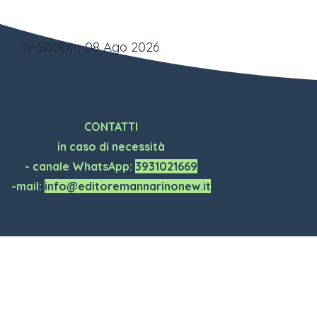
18:37:20
Sabato 08 Ago 2026
CONTATTI
in caso di necessità
- canale WhatsApp:
3931021669
-mail:
info@editoremannarinonew.it
Torna ai contenuti