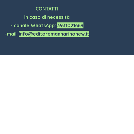
CONTATTI
in caso di necessità
- canale WhatsApp:
3931021669
-mail:
info@editoremannarinonew.it
Torna ai contenuti