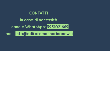
CONTATTI
in caso di necessità
- canale WhatsApp:
3931021669
-mail:
info@editoremannarinonew.it
Torna ai contenuti