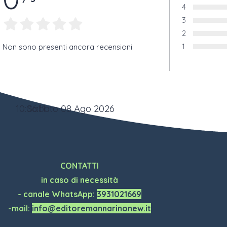
Voto:
4
Voto:
3
Voto:
2
Voto:
1
Non sono presenti ancora recensioni.
Voto:
10:06:11
Sabato 08 Ago 2026
CONTATTI
in caso di necessità
- canale WhatsApp:
3931021669
-mail:
info@editoremannarinonew.it