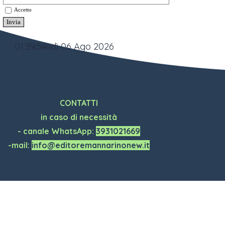
Accetto
01:59:54
Giovedì 06 Ago 2026
CONTATTI
in caso di necessità
- canale WhatsApp:
3931021669
-mail:
info@editoremannarinonew.it
Torna ai contenuti