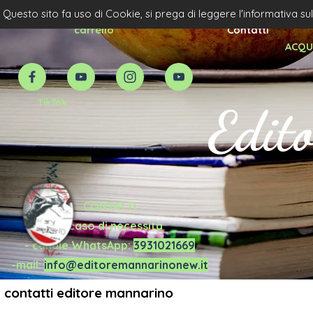
Vai ai contenuti
Home Page
Acquista Scolatico Priv.
Questo sito fa uso di Cookie, si prega di leggere l'informativa su
carrello
Contatti
ACQUI
TikTok
Edit
CONTATTI
in caso di necessità
- canale WhatsApp:
3931021669
-mail:
info@editoremannarinonew.it
contatti editore mannarino