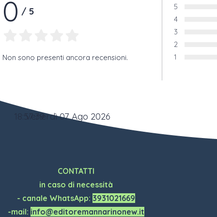
0
5
/
5
Voto:
4
Voto:
3
Voto:
2
Voto:
1
Non sono presenti ancora recensioni.
Voto:
18:57:39
Venerdì 07 Ago 2026
CONTATTI
in caso di necessità
- canale WhatsApp:
3931021669
-mail:
info@editoremannarinonew.it